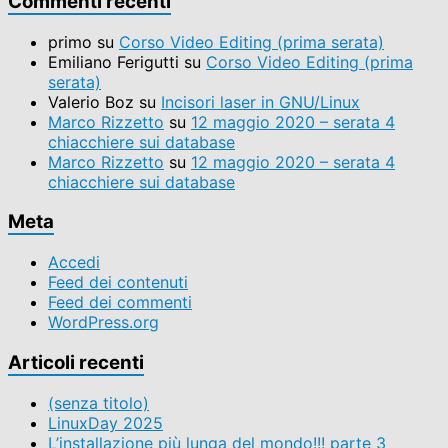
Commenti recenti
per
categoria
primo
su
Corso Video Editing (prima serata)
Emiliano Ferigutti
su
Corso Video Editing (prima
serata)
Valerio Boz
su
Incisori laser in GNU/Linux
Marco Rizzetto
su
12 maggio 2020 – serata 4
chiacchiere sui database
Marco Rizzetto
su
12 maggio 2020 – serata 4
chiacchiere sui database
Meta
Accedi
Feed dei contenuti
Feed dei commenti
WordPress.org
Articoli recenti
(senza titolo)
LinuxDay 2025
L’installazione più lunga del mondo!!! parte 3