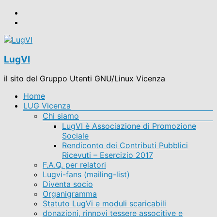
Salta
al
contenuto
LugVI
il sito del Gruppo Utenti GNU/Linux Vicenza
Menu
Home
LUG Vicenza
Chi siamo
LugVI è Associazione di Promozione
Sociale
Rendiconto dei Contributi Pubblici
Ricevuti – Esercizio 2017
F.A.Q. per relatori
Lugvi-fans (mailing-list)
Diventa socio
Organigramma
Statuto LugVi e moduli scaricabili
donazioni, rinnovi tessere associtive e