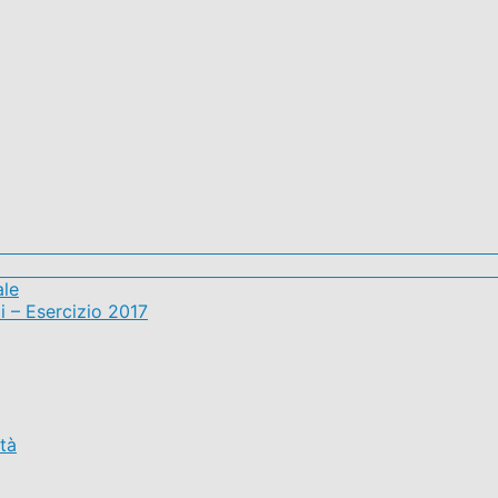
ale
i – Esercizio 2017
ità