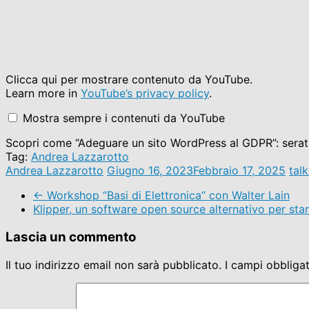
Display
Clicca qui per mostrare contenuto da YouTube.
"Adeguare
Learn more in
YouTube’s privacy policy
.
un
sito
Mostra sempre i contenuti da YouTube
WordPress
al
Scopri come “Adeguare un sito WordPress al GDPR”: sera
GDPR
–
Tag:
Andrea Lazzarotto
Andrea
Andrea Lazzarotto
Giugno 16, 2023
Febbraio 17, 2025
talk
Lazzarotto"
from
←
Workshop “Basi di Elettronica” con Walter Lain
YouTube
Klipper, un software open source alternativo per st
Lascia un commento
Il tuo indirizzo email non sarà pubblicato.
I campi obbliga