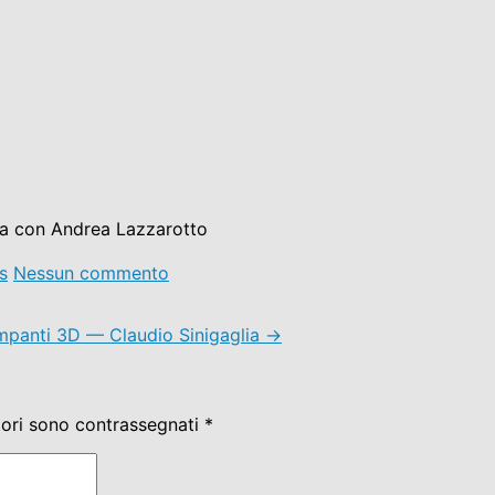
ta con Andrea Lazzarotto
s
Nessun commento
ampanti 3D — Claudio Sinigaglia
→
tori sono contrassegnati
*