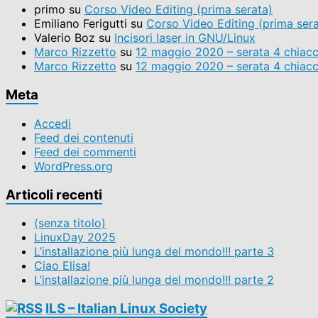
categoria
primo
su
Corso Video Editing (prima serata)
Emiliano Ferigutti
su
Corso Video Editing (prima sera
Valerio Boz
su
Incisori laser in GNU/Linux
Marco Rizzetto
su
12 maggio 2020 – serata 4 chiacc
Marco Rizzetto
su
12 maggio 2020 – serata 4 chiacc
Meta
Accedi
Feed dei contenuti
Feed dei commenti
WordPress.org
Articoli recenti
(senza titolo)
LinuxDay 2025
L’installazione più lunga del mondo!!! parte 3
Ciao Elisa!
L’installazione più lunga del mondo!!! parte 2
ILS – Italian Linux Society