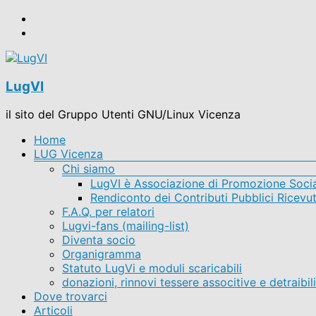
Salta
al
contenuto
LugVI
il sito del Gruppo Utenti GNU/Linux Vicenza
Menu
Home
LUG Vicenza
Chi siamo
LugVI è Associazione di Promozione Soci
Rendiconto dei Contributi Pubblici Ricevut
F.A.Q. per relatori
Lugvi-fans (mailing-list)
Diventa socio
Organigramma
Statuto LugVi e moduli scaricabili
donazioni, rinnovi tessere associtive e detraibil
Dove trovarci
Articoli